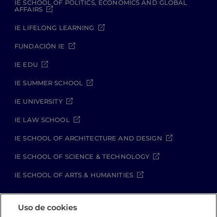
IE SCHOOL OF POLITICS, ECONOMICS AND GLOBAL
AFFAIRS
IE LIFELONG LEARNING
FUNDACIÓN IE
IE EDU
IE SUMMER SCHOOL
IE UNIVERSITY
IE LAW SCHOOL
IE SCHOOL OF ARCHITECTURE AND DESIGN
IE SCHOOL OF SCIENCE & TECHNOLOGY
IE SCHOOL OF ARTS & HUMANITIES
Uso de cookies
Aviso legal
Política de Privacidad