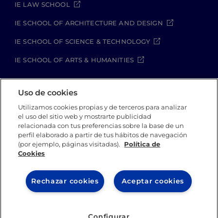
IE LAW SCHOOL
IE SCHOOL OF ARCHITECTURE AND DESIGN
IE SCHOOL OF SCIENCE & TECHNOLOGY
IE SCHOOL OF ARTS & HUMANITIES
Uso de cookies
Aviso legal
Política de Privacidad
Utilizamos cookies propias y de terceros para analizar
Política de Cookies
Política de seguridad
el uso del sitio web y mostrarte publicidad
Student Academic Standards
relacionada con tus preferencias sobre la base de un
perfil elaborado a partir de tus hábitos de navegación
Canal Compliance
Site Map
(por ejemplo, páginas visitadas).
Política de
Cookies
IE University 2026
Rechazar cookies
Aceptar cookies
Configurar