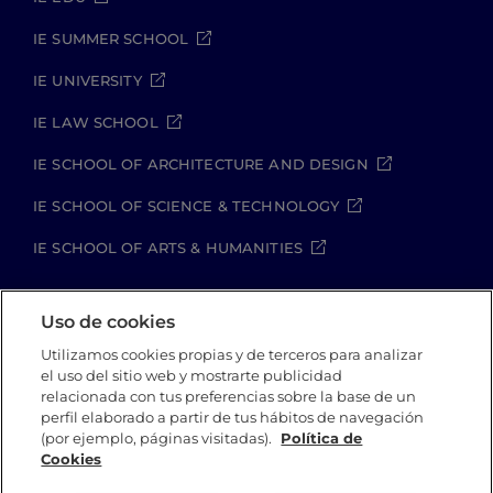
IE SUMMER SCHOOL
IE UNIVERSITY
IE LAW SCHOOL
IE SCHOOL OF ARCHITECTURE AND DESIGN
IE SCHOOL OF SCIENCE & TECHNOLOGY
IE SCHOOL OF ARTS & HUMANITIES
Uso de cookies
Aviso legal
Política de Privacidad
Utilizamos cookies propias y de terceros para analizar
Política de Cookies
Política de seguridad
el uso del sitio web y mostrarte publicidad
Student Academic Standards
relacionada con tus preferencias sobre la base de un
perfil elaborado a partir de tus hábitos de navegación
Canal Compliance
Site Map
(por ejemplo, páginas visitadas).
Política de
Cookies