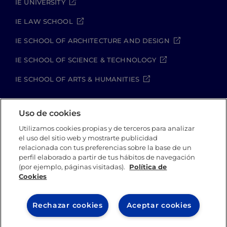
IE UNIVERSITY
IE LAW SCHOOL
IE SCHOOL OF ARCHITECTURE AND DESIGN
IE SCHOOL OF SCIENCE & TECHNOLOGY
IE SCHOOL OF ARTS & HUMANITIES
Uso de cookies
Aviso legal
Política de Privacidad
Utilizamos cookies propias y de terceros para analizar
Política de Cookies
Política de seguridad
el uso del sitio web y mostrarte publicidad
Student Academic Standards
relacionada con tus preferencias sobre la base de un
perfil elaborado a partir de tus hábitos de navegación
Canal Compliance
Site Map
(por ejemplo, páginas visitadas).
Política de
Cookies
IE University 2026
Rechazar cookies
Aceptar cookies