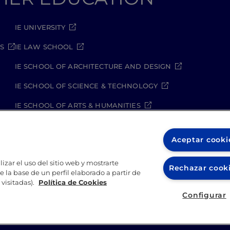
IE UNIVERSITY
S
IE LAW SCHOOL
IE SCHOOL OF ARCHITECTURE AND DESIGN
IE SCHOOL OF SCIENCE & TECHNOLOGY
IE SCHOOL OF ARTS & HUMANITIES
Aceptar cooki
izar el uso del sitio web y mostrarte
Rechazar cook
 la base de un perfil elaborado a partir de
kies
Política de seguridad
Student Academic Standards
visitadas).
Política de Cookies
Configurar
2026