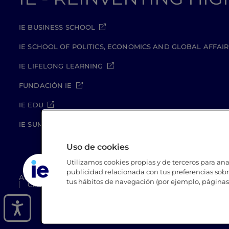
IE BUSINESS SCHOOL
IE SCHOOL OF POLITICS, ECONOMICS AND GLOBAL AFFAIR
IE LIFELONG LEARNING
FUNDACIÓN IE
IE EDU
IE SUMMER SCHOOL
Uso de cookies
Utilizamos cookies propias y de terceros para anal
publicidad relacionada con tus preferencias sobre
Aviso legal
Política de Privacidad
Política de Coo
tus hábitos de navegación (por ejemplo, páginas 
Canal Compliance
Site Map
IE University 