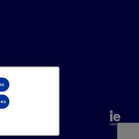
es
ies