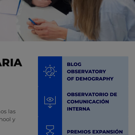
ARIA
os las
hool y