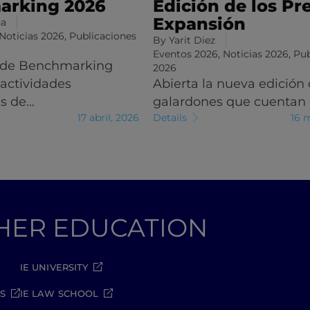
arking 2026
Edición de los Pr
Expansión
na
Noticias 2026
,
Publicaciones
By
Yarit Diez
Eventos 2026
,
Noticias 2026
,
Pub
 de Benchmarking
2026
 actividades
Abierta la nueva edición 
es de…
galardones que cuentan
17 abril, 2026
Details
16 
GHER EDUCATION
IE UNIVERSITY
S
IE LAW SCHOOL