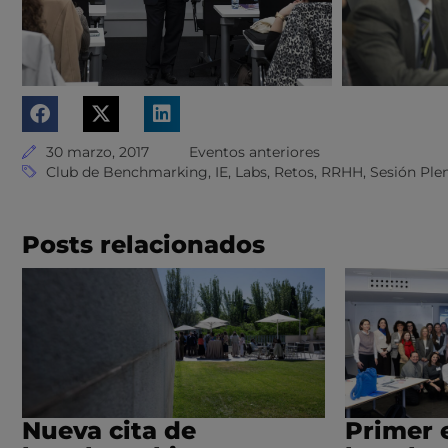
30 marzo, 2017
Eventos anteriores
Club de Benchmarking
,
IE
,
Labs
,
Retos
,
RRHH
,
Sesión Ple
Posts relacionados
Nueva cita de
Primer 