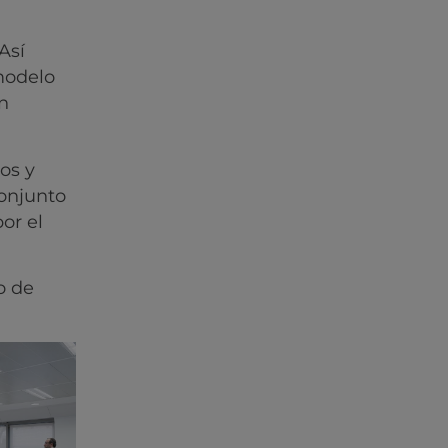
Así
modelo
n
os y
conjunto
or el
o de