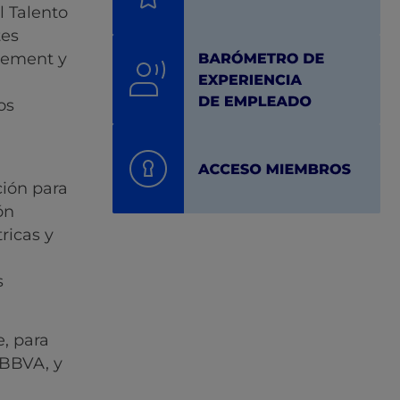
l Talento
tes
agement y
os
ión para
ón
ricas y
s
, para
 BBVA, y