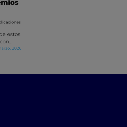
emios
licaciones
de estos
 con…
marzo, 2026