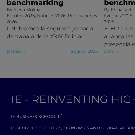
benchmarking
benchm
By
Elena Molina
By
Elena Moli
Eventos 2026
,
Noticias 2026
,
Publicaciones
Eventos 2026
,
2026
2026
Celebramos la segunda jornada
El HR Club
de trabajo de la XXIV Edición.
arranca las
…
presencial
Details
9 junio, 2026
Details
IE - REINVENTING HI
IE BUSINESS SCHOOL
IE SCHOOL OF POLITICS, ECONOMICS AND GLOBAL AFFAIR