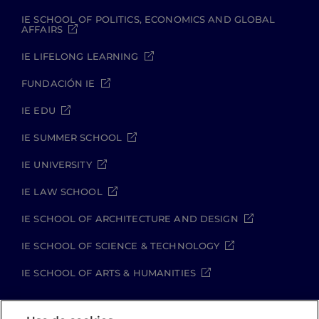
IE SCHOOL OF POLITICS, ECONOMICS AND GLOBAL
AFFAIRS
IE LIFELONG LEARNING
FUNDACIÓN IE
IE EDU
IE SUMMER SCHOOL
IE UNIVERSITY
IE LAW SCHOOL
IE SCHOOL OF ARCHITECTURE AND DESIGN
IE SCHOOL OF SCIENCE & TECHNOLOGY
IE SCHOOL OF ARTS & HUMANITIES