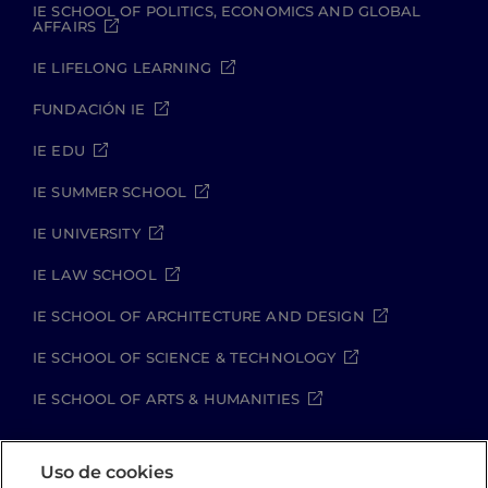
IE SCHOOL OF POLITICS, ECONOMICS AND GLOBAL
AFFAIRS
IE LIFELONG LEARNING
FUNDACIÓN IE
IE EDU
IE SUMMER SCHOOL
IE UNIVERSITY
IE LAW SCHOOL
IE SCHOOL OF ARCHITECTURE AND DESIGN
IE SCHOOL OF SCIENCE & TECHNOLOGY
IE SCHOOL OF ARTS & HUMANITIES
Uso de cookies