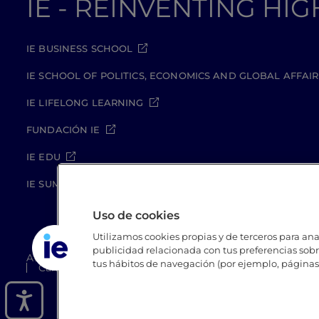
IE - REINVENTING HI
IE BUSINESS SCHOOL
IE SCHOOL OF POLITICS, ECONOMICS AND GLOBAL AFFAIR
IE LIFELONG LEARNING
FUNDACIÓN IE
IE EDU
IE SUMMER SCHOOL
Uso de cookies
Utilizamos cookies propias y de terceros para anal
publicidad relacionada con tus preferencias sobre
Aviso legal
Política de Privacidad
Política de Coo
tus hábitos de navegación (por ejemplo, páginas 
Canal Compliance
Site Map
IE University 