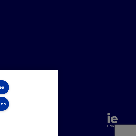
es
ies