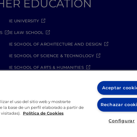
GHER EDUCATION
IE UNIVERSITY
S
IE LAW SCHOOL
IE SCHOOL OF ARCHITECTURE AND DESIGN
IE SCHOOL OF SCIENCE & TECHNOLOGY
IE SCHOOL OF ARTS & HUMANITIES
Aceptar cooki
izar el uso del sitio web y mostrarte
Rechazar cook
 la base de un perfil elaborado a partir de
kies
Política de seguridad
Student Academic Standards
visitadas).
Política de Cookies
Configurar
2026