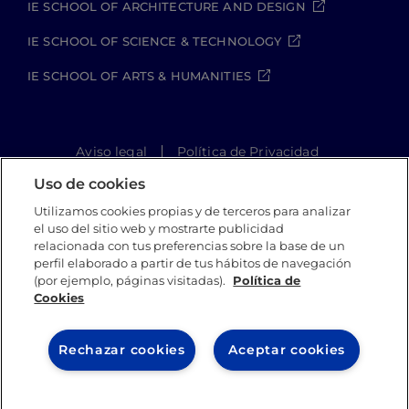
IE SCHOOL OF ARCHITECTURE AND DESIGN
IE SCHOOL OF SCIENCE & TECHNOLOGY
IE SCHOOL OF ARTS & HUMANITIES
Aviso legal
Política de Privacidad
Política de Cookies
Política de seguridad
Uso de cookies
Student Academic Standards
Utilizamos cookies propias y de terceros para analizar
Canal Compliance
Site Map
el uso del sitio web y mostrarte publicidad
relacionada con tus preferencias sobre la base de un
perfil elaborado a partir de tus hábitos de navegación
(por ejemplo, páginas visitadas).
Política de
IE University 2026
Cookies
Rechazar cookies
Aceptar cookies