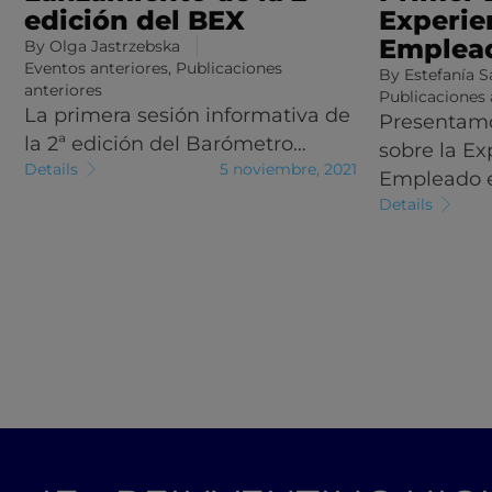
edición del BEX
Experie
Emplead
By
Olga Jastrzebska
Eventos anteriores
,
Publicaciones
By
Estefanía 
anteriores
Publicaciones 
La primera sesión informativa de
Presentamo
la 2ª edición del Barómetro…
sobre la Ex
Details
5 noviembre, 2021
Empleado 
Details