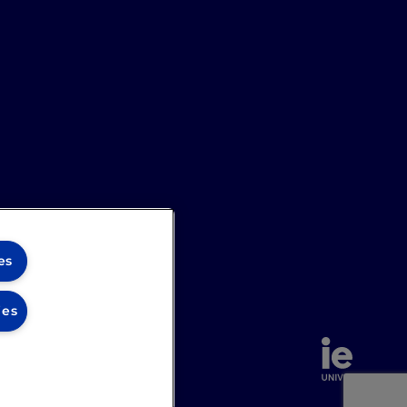
es
ies