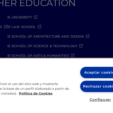
GHER EDUCATION
IE UNIVERSITY
S
IE LAW SCHOOL
IE SCHOOL OF ARCHITECTURE AND DESIGN
IE SCHOOL OF SCIENCE & TECHNOLOGY
IE SCHOOL OF ARTS & HUMANITIES
Aceptar cooki
izar el uso del sitio web y mostrarte
Rechazar cook
 la base de un perfil elaborado a partir de
kies
Política de seguridad
Student Academic Standards
visitadas).
Política de Cookies
Configurar
2026