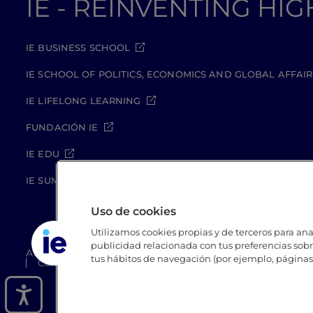
IE - REINVENTING HI
IE BUSINESS SCHOOL
IE SCHOOL OF POLITICS, ECONOMICS AND GLOBAL AFFAIR
IE LIFELONG LEARNING
FUNDACIÓN IE
IE EDU
IE SUMMER SCHOOL
Uso de cookies
Utilizamos cookies propias y de terceros para anal
publicidad relacionada con tus preferencias sobre
Aviso legal
Política de Privacidad
Política de Coo
tus hábitos de navegación (por ejemplo, páginas 
Canal Compliance
Site Map
IE University 