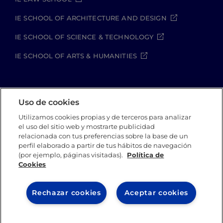
IE SCHOOL OF ARCHITECTURE AND DESIGN
IE SCHOOL OF SCIENCE & TECHNOLOGY
IE SCHOOL OF ARTS & HUMANITIES
Aviso legal
Política de Privacidad
Uso de cookies
Política de Cookies
Política de seguridad
Utilizamos cookies propias y de terceros para analizar
Student Academic Standards
el uso del sitio web y mostrarte publicidad
Canal Compliance
Site Map
relacionada con tus preferencias sobre la base de un
perfil elaborado a partir de tus hábitos de navegación
(por ejemplo, páginas visitadas).
Política de
Cookies
IE University 2026
Rechazar cookies
Aceptar cookies