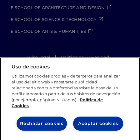
IE SCHOOL OF ARCHITECTURE AND DESIGN
IE SCHOOL OF SCIENCE & TECHNOLOGY
IE SCHOOL OF ARTS & HUMANITIES
Aviso legal
Política de Privacidad
Política de Cookies
Política de seguridad
Uso de cookies
Student Academic Standards
Utilizamos cookies propias y de terceros para analizar
Canal Compliance
Site Map
el uso del sitio web y mostrarte publicidad
relacionada con tus preferencias sobre la base de un
perfil elaborado a partir de tus hábitos de navegación
(por ejemplo, páginas visitadas).
Política de
IE University 2026
Cookies
Rechazar cookies
Aceptar cookies