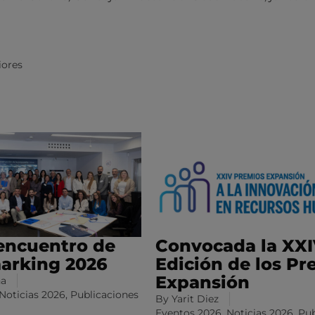
iores
encuentro de
Convocada la XX
arking 2026
Edición de los Pr
Expansión
na
Noticias 2026
,
Publicaciones
By
Yarit Diez
Eventos 2026
,
Noticias 2026
,
Pub