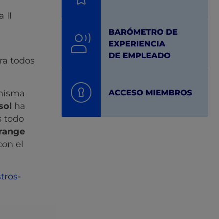
 II
ra todos
 misma
sol
ha
s todo
range
con el
tros-