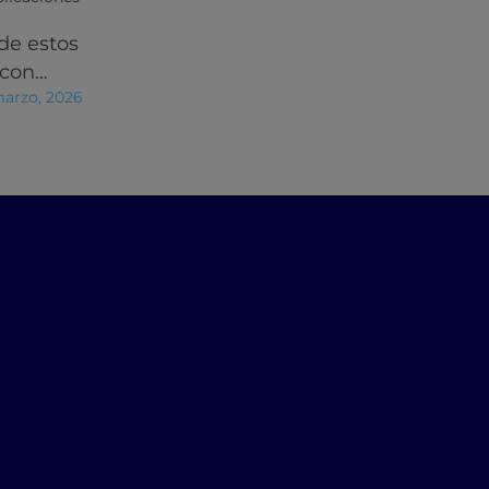
de estos
 con…
marzo, 2026