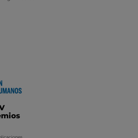
IV
emios
licaciones