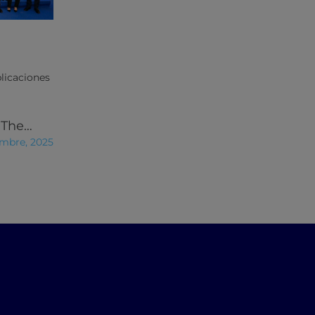
licaciones
 The…
embre, 2025