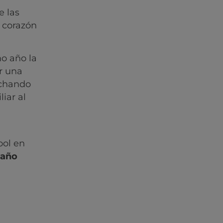
e las
 corazón
mo año la
r una
echando
iar al
ool en
 año