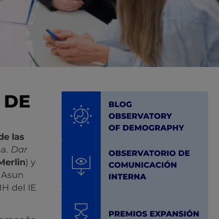
 DE
de las
na.
Dar
Merlin
) y
r Asun
H del IE