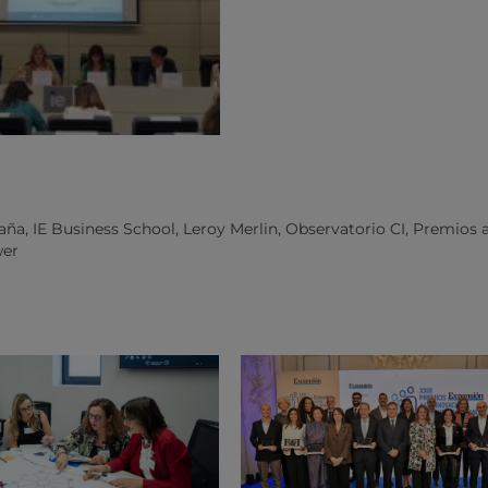
aña
,
IE Business School
,
Leroy Merlin
,
Observatorio CI
,
Premios a
wer