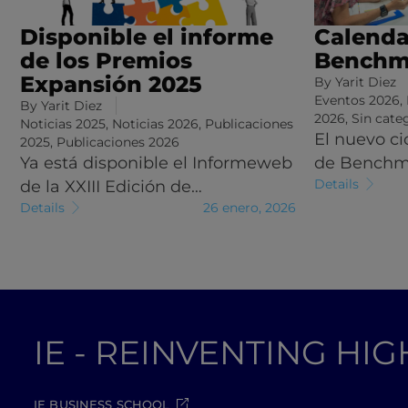
Disponible el informe
Calenda
de los Premios
Benchm
Expansión 2025
By
Yarit Diez
Eventos 2026
,
By
Yarit Diez
2026
,
Sin cate
Noticias 2025
,
Noticias 2026
,
Publicaciones
El nuevo ci
2025
,
Publicaciones 2026
Ya está disponible el Informeweb
de Benchm
Details
de la XXIII Edición de…
Details
26 enero, 2026
IE - REINVENTING HI
IE BUSINESS SCHOOL