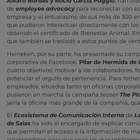
Álvaro Bordas y Rocío García Poggio
, han si
de
employee advocacy
para reconectar con sus
empresa y el entusiasmo de sus más de 300 emb
que pudieron interactuar directamente con los
obtenido el certificado de Bienestar Animal. Ent
que también se trasladó a estos puntos de venta
Heineken, por su parte, ha presentado su cam
corporativa de Facebook.
Pilar de Hermida de 
cuatro objetivos: motivar a los colaboradores, 
potenciar el orgullo de pertenencia. Para fomen
empleados, situados tanto en oficinas corporati
pusieron en marcha la campaña
teaser
The Pl
sería la oficina más grande de la compañía, que
El
Ecosistema de Comunicación Interna
de
L
de Salas
ha sido el encargado de explicar cómo
que permitan el acceso a la información de m
colaboradores para que sean los que gestionen s