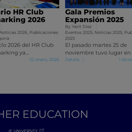
rio HR Club
Gala Premios
arking 2026
Expansión 2025
By
Yarit Diez
Noticias 2026
,
Publicaciones
Eventos 2025
,
Noticias 2025
,
Pub
goría
2025
clo 2026 del HR Club
El pasado martes 25 de
arking ya…
noviembre tuvo lugar en
22 enero, 2026
Details
1 dici
GHER EDUCATION
IE UNIVERSITY