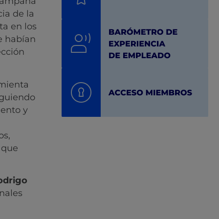
 campaña
ia de la
a en los
e habían
ección
amienta
iguiendo
iento y
os,
 que
odrigo
nales