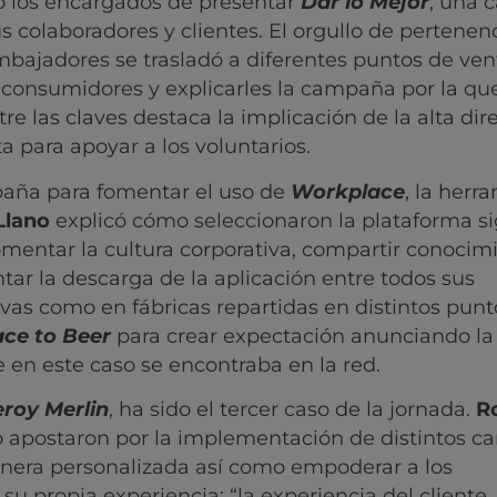
do los encargados de presentar
Dar lo Mejor
, una
 colaboradores y clientes. El orgullo de pertenenc
ajadores se trasladó a diferentes puntos de vent
 consumidores y explicarles la campaña por la qu
re las claves destaca la implicación de la alta dir
 para apoyar a los voluntarios.
paña para fomentar el uso de
Workplace
, la herr
Llano
explicó cómo seleccionaron la plataforma s
fomentar la cultura corporativa, compartir conocim
tar la descarga de la aplicación entre todos sus
vas como en fábricas repartidas en distintos punt
ace to Beer
para crear expectación anunciando la
 en este caso se encontraba en la red.
eroy Merlin
, ha sido el tercer caso de la jornada.
R
 apostaron por la implementación de distintos ca
anera personalizada así como empoderar a los
u propia experiencia: “la experiencia del cliente