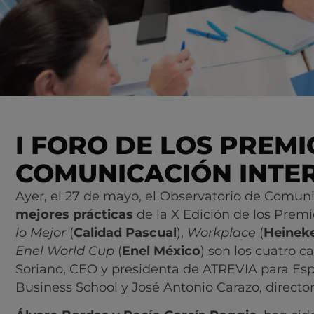
I FORO DE LOS PREM
COMUNICACIÓN INTE
Ayer, el 27 de mayo, el Observatorio de Comuni
mejores prácticas
de la X Edición de los Prem
lo Mejor
(
Calidad Pascual
),
Workplace
(
Heinek
Enel World Cup
(
Enel México
) son los cuatro c
Soriano, CEO y presidenta de ATREVIA para Esp
Business School y José Antonio Carazo, directo