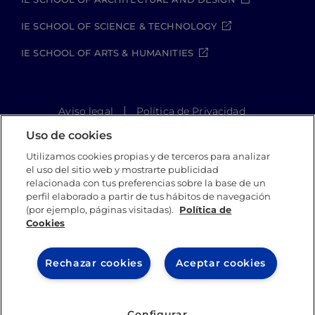
IE SCHOOL OF SCIENCE & TECHNOLOGY
IE SCHOOL OF ARTS & HUMANITIES
Aviso legal
Política de Privacidad
Política de Cookies
Política de seguridad
Uso de cookies
Student Academic Standards
Utilizamos cookies propias y de terceros para analizar
Canal Compliance
Site Map
el uso del sitio web y mostrarte publicidad
relacionada con tus preferencias sobre la base de un
perfil elaborado a partir de tus hábitos de navegación
(por ejemplo, páginas visitadas).
Política de
IE University 2026
Cookies
Rechazar cookies
Aceptar cookies
Configurar