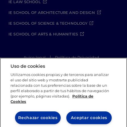
IE LAW SCHOOL
IE SCHOOL OF ARCHITECTURE AND DESIGN
IE SCHOOL OF SCIENCE & TECHNOLOGY
IE SCHOOL OF ARTS & HUMANITIES
Aviso legal
Política de Privacidad
Política de Cookies
Política de seguridad
Uso de cookies
Student Academic Standards
Utilizamos cookies propias y de terceros para analizar
Canal Compliance
Site Map
el uso del sitio web y mostrarte publicidad
relacionada con tus preferencias sobre la base de un
perfil elaborado a partir de tus hábitos de navegación
(por ejemplo, páginas visitadas).
Política de
IE University 2026
Cookies
Rechazar cookies
Aceptar cookies