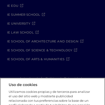
IE EDU
IE SUMMER SCHOOL
IE UNIVERSITY
IE LAW SCHOOL
IE SCHOOL OF ARCHITECTURE AND DESIGN
IE SCHOOL OF SCIENCE & TECHNOLOGY
IE SCHOOL OF ARTS & HUMANITIES
Aviso legal
Política de Privacidad
Política de Cookies
Política de seguridad
Uso de cookies
Student Academic Standards
Utilizamos cookies propias y de terceros para analizar
Canal Compliance
Site Map
el uso del sitio web y mostrarte publicidad
relacionada con tus preferencias sobre la base de un