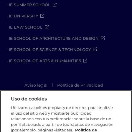
IE SUMMER SCHOOL
IE UNIVERSITY
IE LAW SCHOOL
IE SCHOOL OF ARCHITECTURE AND DESIGN
IE SCHOOL OF SCIENCE & TECHNOLOGY
IE SCHOOL OF ARTS & HUMANITIES
Aviso legal
Política de Privacidad
Política de Cookies
Política de seguridad
Uso de cookies
Student Academic Standards
Canal Compliance
Site Map
Utilizamos cookies propias y de terceros para analizar
el uso del sitio web y mostrarte publicidad
relacionada con tus preferencias sobre la base de un
perfil elaborado a partir de tus hábitos de navegación
IE University 2026
(por ejemplo, páginas visitadas).
Política de