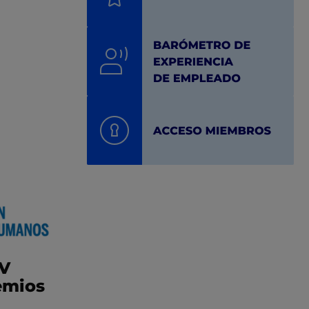
IV
emios