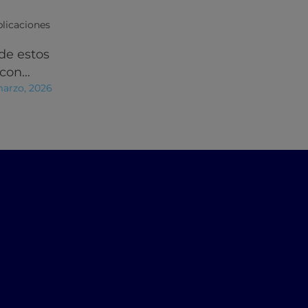
licaciones
de estos
 con…
marzo, 2026