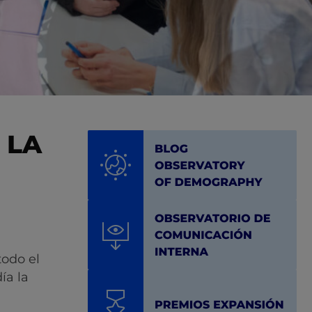
 LA
todo el
ía la