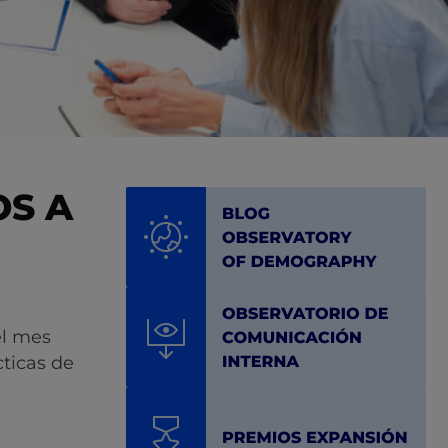
OS A
el mes
cticas de