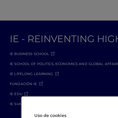
IE - REINVENTING HI
IE BUSINESS SCHOOL
IE SCHOOL OF POLITICS, ECONOMICS AND GLOBAL AFFAIR
IE LIFELONG LEARNING
FUNDACIÓN IE
IE EDU
IE SUMMER SCHOOL
Uso de cookies