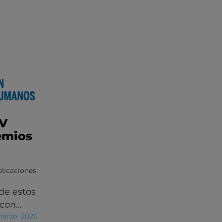
IV
emios
licaciones
de estos
 con…
marzo, 2026