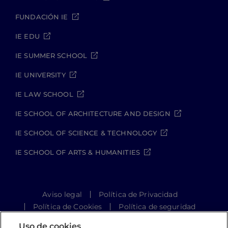
FUNDACIÓN IE
IE EDU
IE SUMMER SCHOOL
IE UNIVERSITY
IE LAW SCHOOL
IE SCHOOL OF ARCHITECTURE AND DESIGN
IE SCHOOL OF SCIENCE & TECHNOLOGY
IE SCHOOL OF ARTS & HUMANITIES
Aviso legal
Política de Privacidad
Política de Cookies
Política de seguridad
Student Academic Standards
Uso de cookies