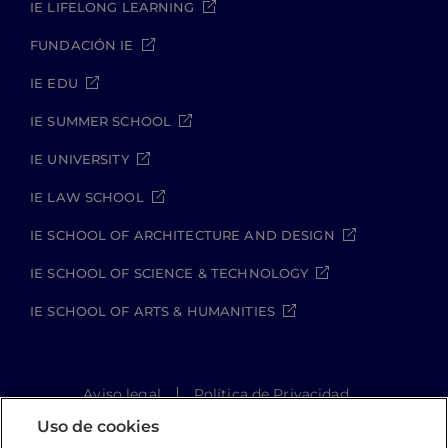
IE LIFELONG LEARNING
FUNDACIÓN IE
IE EDU
IE SUMMER SCHOOL
IE UNIVERSITY
IE LAW SCHOOL
IE SCHOOL OF ARCHITECTURE AND DESIGN
IE SCHOOL OF SCIENCE & TECHNOLOGY
IE SCHOOL OF ARTS & HUMANITIES
Aviso legal
Política de Privacidad
Política de Cookies
Política de seguridad
Uso de cookies
Student Academic Standards