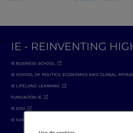
IE - REINVENTING HI
IE BUSINESS SCHOOL
IE SCHOOL OF POLITICS, ECONOMICS AND GLOBAL AFFAIR
IE LIFELONG LEARNING
FUNDACIÓN IE
IE EDU
IE SUMMER SCHOOL
Uso de cookies