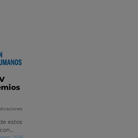
IV
emios
licaciones
de estos
 con…
marzo, 2026