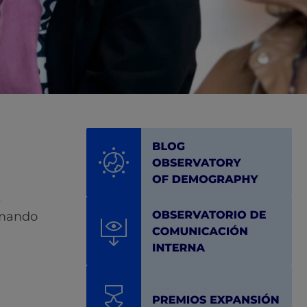
s
ormando