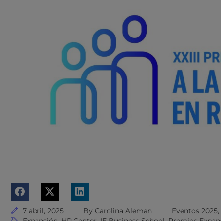
7 abril, 2025
By
Carolina Aleman
Eventos 2025
,
Expansión
,
HR Center
,
IE Business School
,
Premios Expans