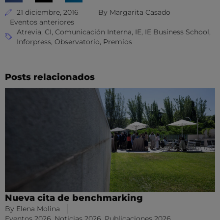
21 diciembre, 2016
By
Margarita Casado
Eventos anteriores
Atrevia
,
CI
,
Comunicación Interna
,
IE
,
IE Business School
,
Inforpress
,
Observatorio
,
Premios
Posts relacionados
Nueva cita de benchmarking
By
Elena Molina
Eventos 2026
,
Noticias 2026
,
Publicaciones 2026