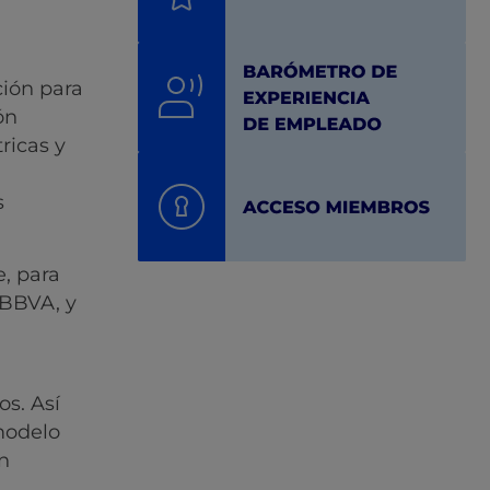
ión para
ón
ricas y
s
, para
 BBVA, y
os. Así
modelo
n