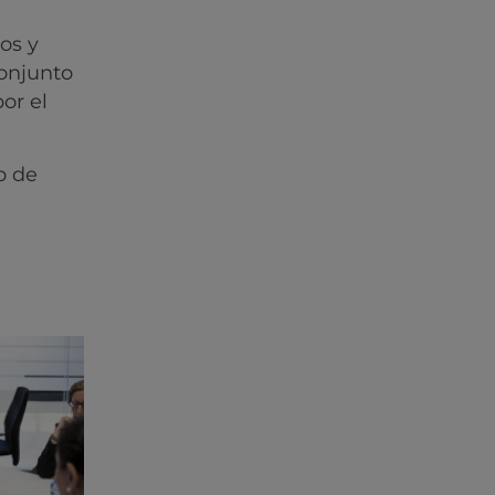
os y
conjunto
or el
o de