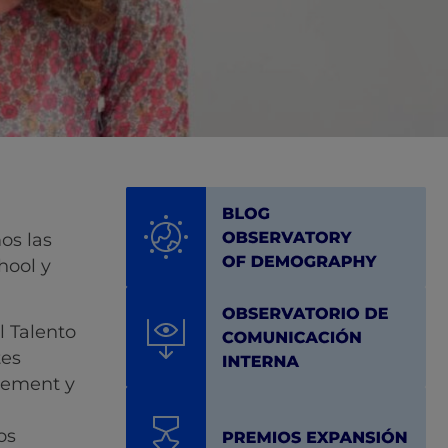
os las
hool y
l Talento
tes
agement y
os