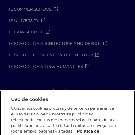
IE SUMMER SCHOOL
IE UNIVERSITY
IE LAW SCHOOL
IE SCHOOL OF ARCHITECTURE AND DESIGN
IE SCHOOL OF SCIENCE & TECHNOLOGY
IE SCHOOL OF ARTS & HUMANITIES
Aviso legal
Política de Privacidad
Política de Cookies
Política de seguridad
Uso de cookies
Student Academic Standards
Utilizamos cookies propias y de terceros para analizar
Canal Compliance
Site Map
el uso del sitio web y mostrarte publicidad
relacionada con tus preferencias sobre la base de un
perfil elaborado a partir de tus hábitos de navegación
(por ejemplo, páginas visitadas).
Política de