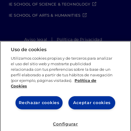
IE SCHOOL OF SCIENCE & TECHNOLOGY
IE SCHOOL OF ARTS & HUMANITIES
Aviso legal
Política de Privacidad
Política de Cookies
Política de seguridad
Uso de cookies
Student Academic Standards
Utilizamos cookies propias y de terceros para analizar
Canal Compliance
Site Map
el uso del sitio web y mostrarte publicidad
relacionada con tus preferencias sobre la base de un
perfil elaborado a partir de tus hábitos de navegación
(por ejemplo, páginas visitadas).
Política de
IE University 2026
Cookies
Rechazar cookies
Aceptar cookies
Configurar