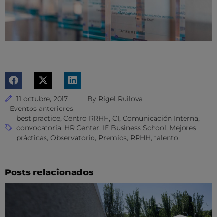
11 octubre, 2017
By
Rigel Ruilova
Eventos anteriores
best practice
,
Centro RRHH
,
CI
,
Comunicación Interna
,
convocatoria
,
HR Center
,
IE Business School
,
Mejores
prácticas
,
Observatorio
,
Premios
,
RRHH
,
talento
Posts relacionados