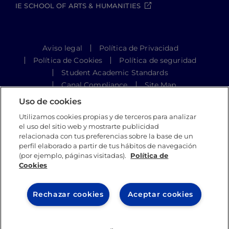
IE SCHOOL OF ARTS & HUMANITIES
Aviso legal
Política de Privacidad
Política de Cookies
Política de seguridad
Student Academic Standards
Canal Compliance
Site Map
Uso de cookies
Utilizamos cookies propias y de terceros para analizar
IE University 2026
el uso del sitio web y mostrarte publicidad
relacionada con tus preferencias sobre la base de un
perfil elaborado a partir de tus hábitos de navegación
(por ejemplo, páginas visitadas).
Política de
Cookies
Rechazar cookies
Aceptar cookies