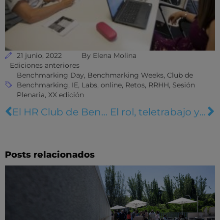
21 junio, 2022
By
Elena Molina
Ediciones anteriores
Benchmarking Day
,
Benchmarking Weeks
,
Club de
Benchmarking
,
IE
,
Labs
,
online
,
Retos
,
RRHH
,
Sesión
Plenaria
,
XX edición
El HR Club de Benchmarking retoma las jornadas de trabajo presenciales
El rol, teletrabajo y antigüedad marcan el ritmo de la Experiencia Empleado
Posts relacionados