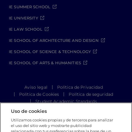
IE SUMMER SCHOOL
IE UNIVERSITY
IE LAW SCHOOL
IE SCHOOL OF ARCHITECTURE AND DESIGN
IE SCHOOL OF SCIENCE & TECHNOLOGY
IE SCHOOL OF ARTS & HUMANITIES
Aviso legal
Política de Privacidad
Política de Cookies
Política de seguridad
Student Academic Standards
Canal Compliance
Site Map
Uso de cookies
Utilizamos cookies propias y de terceros para analizar
el uso del sitio web y mostrarte publicidad
IE University 2026
relacionada con tus preferencias sobre la base de un