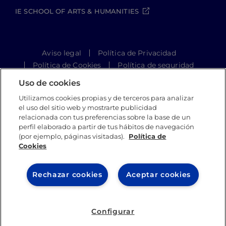
IE SCHOOL OF ARTS & HUMANITIES
Aviso legal
Política de Privacidad
Política de Cookies
Política de seguridad
Student Academic Standards
Uso de cookies
Canal Compliance
Site Map
Utilizamos cookies propias y de terceros para analizar
el uso del sitio web y mostrarte publicidad
relacionada con tus preferencias sobre la base de un
perfil elaborado a partir de tus hábitos de navegación
IE University 2026
(por ejemplo, páginas visitadas).
Política de
Cookies
Rechazar cookies
Aceptar cookies
Configurar