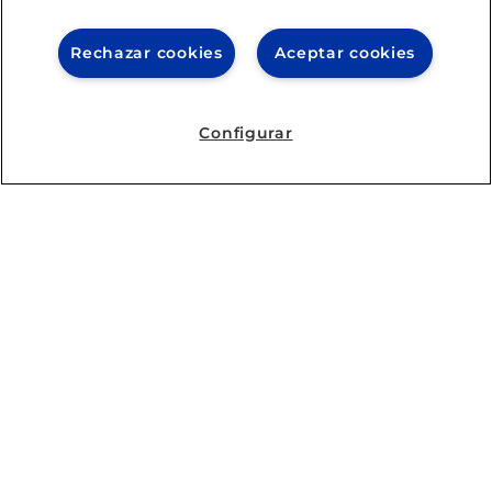
IE SCHOOL OF ARCHITECTURE AND DESIGN
Rechazar cookies
Aceptar cookies
IE SCHOOL OF SCIENCE & TECHNOLOGY
IE SCHOOL OF ARTS & HUMANITIES
Configurar
Aviso legal
Política de Privacidad
Política de Cookies
Política de seguridad
Student Academic Standards
Canal Compliance
Site Map
IE University 2026