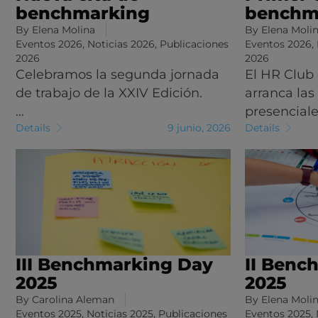
benchmarking
benchm
By
Elena Molina
By
Elena Moli
Eventos 2026
,
Noticias 2026
,
Publicaciones
Eventos 2026
,
2026
2026
Celebramos la segunda jornada
El HR Club
de trabajo de la XXIV Edición.
arranca las
…
presencial
Details
9 junio, 2026
Details
III Benchmarking Day
II Benc
2025
2025
By
Carolina Aleman
By
Elena Moli
Eventos 2025
,
Noticias 2025
,
Publicaciones
Eventos 2025
,