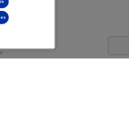
es
ies
es
de las
 HR…
embre, 2021