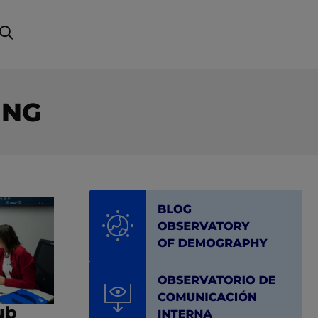
ING
ub