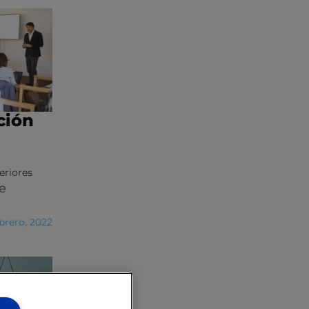
ción
eriores
e
brero, 2022