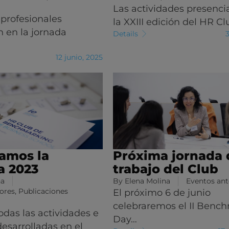
Las actividades presenci
profesionales
la XXIII edición del HR C
n en la jornada
Details
3
12 junio, 2025
amos la
Próxima jornada 
a 2023
trabajo del Club
na
By
Elena Molina
Eventos ant
iores
,
Publicaciones
El próximo 6 de junio
celebraremos el II Benc
das las actividades e
Day…
desarrolladas en el