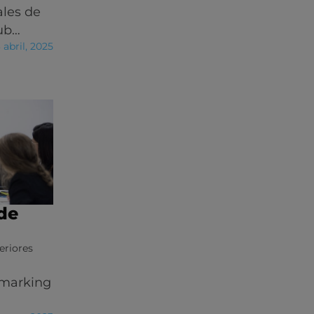
ales de
lub…
 abril, 2025
de
eriores
hmarking