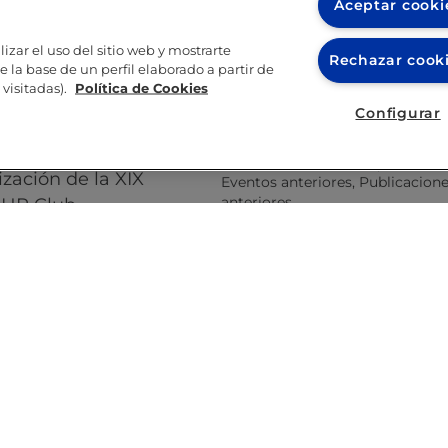
Aceptar cooki
izar el uso del sitio web y mostrarte
Rechazar cook
 la base de un perfil elaborado a partir de
a de
Balance de
visitadas).
Política de Cookies
ades 2021
participación
Configurar
cuantitativa 2021
na
anteriores
By
Olga Jastrzebska
lización de la XIX
Eventos anteriores
,
Publicacion
anteriores
l HR Club…
Cuestionario 2021 El 70% 
7 febrero, 2022
empresas miembros del
Details
10 septi