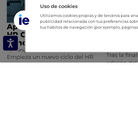
Uso de cookies
Utilizamos cookies propias y de terceros para anal
publicidad relacionada con tus preferencias sobre
Apertura XX edición
Memori
tus hábitos de navegación (por ejemplo, páginas 
HR Club de
activid
Benchmarking
By
Elena Moli
Publicaciones 
By
Elena Molina
Eventos anteriores
Tras la fina
Empieza un nuevo ciclo del HR
edición de
Club de Benchmarking El…
Details
Details
16 febrero, 2022