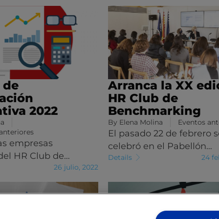
 de
Arranca la XX edi
pación
HR Club de
ativa 2022
Benchmarking
na
By
Elena Molina
Eventos ant
anteriores
El pasado 22 de febrero s
las empresas
celebró en el Pabellón…
el HR Club de…
Details
24 fe
26 julio, 2022