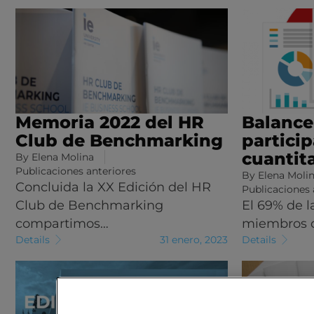
Memoria 2022 del HR
Balance
Club de Benchmarking
partici
cuantit
By
Elena Molina
Publicaciones anteriores
By
Elena Moli
Concluida la XX Edición del HR
Publicaciones 
Club de Benchmarking
El 69% de 
compartimos…
miembros d
Details
31 enero, 2023
Details