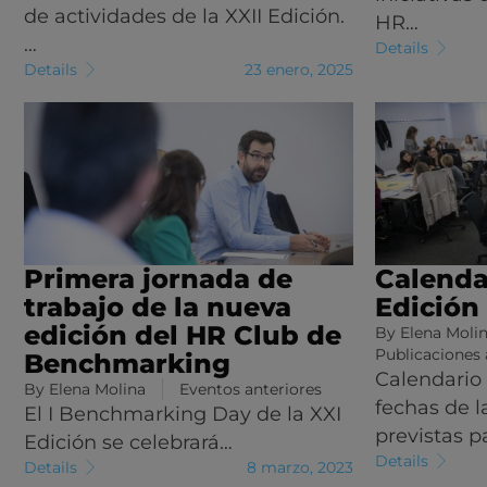
de actividades de la XXII Edición.
HR…
…
Details
Details
23 enero, 2025
Primera jornada de
Calenda
trabajo de la nueva
Edición
edición del HR Club de
By
Elena Moli
Publicaciones 
Benchmarking
Calendario
By
Elena Molina
Eventos anteriores
fechas de l
El I Benchmarking Day de la XXI
previstas p
Edición se celebrará…
Details
Details
8 marzo, 2023