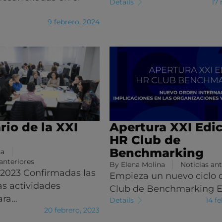
Details
17
9 febrero, 2024
rio de la XXI
Apertura XXI Edi
HR Club de
Benchmarking
na
anteriores
By
Elena Molina
Noticias ant
 2023 Confirmadas las
Empieza un nuevo ciclo 
as actividades
Club de Benchmarking E
ara…
Details
14 f
20 febrero, 2023