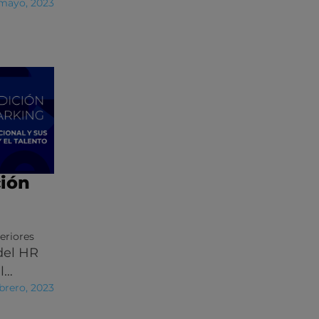
 mayo, 2023
ción
eriores
del HR
l…
ebrero, 2023