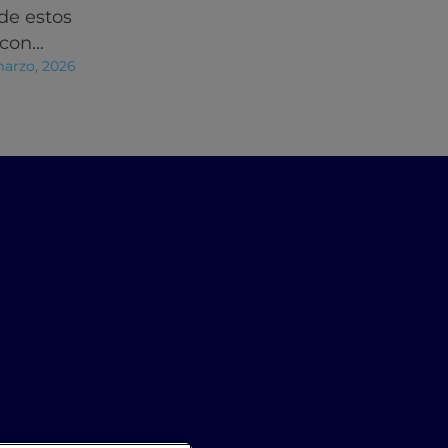
de estos
 con…
marzo, 2026