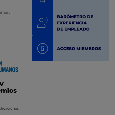
sumen
,
IV
emios
licaciones