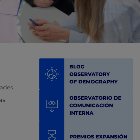
ades.
as