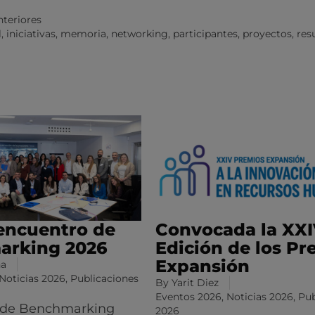
nteriores
l
,
iniciativas
,
memoria
,
networking
,
participantes
,
proyectos
,
re
encuentro de
Convocada la XX
arking 2026
Edición de los Pr
Expansión
na
Noticias 2026
,
Publicaciones
By
Yarit Diez
Eventos 2026
,
Noticias 2026
,
Pub
 de Benchmarking
2026