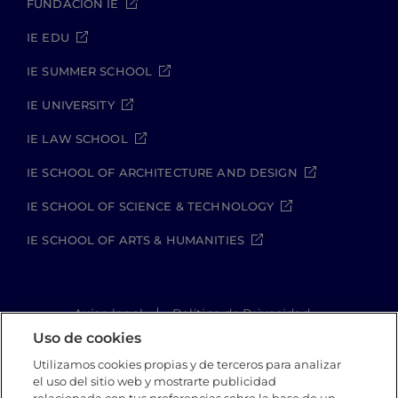
FUNDACIÓN IE
IE EDU
IE SUMMER SCHOOL
IE UNIVERSITY
IE LAW SCHOOL
IE SCHOOL OF ARCHITECTURE AND DESIGN
IE SCHOOL OF SCIENCE & TECHNOLOGY
IE SCHOOL OF ARTS & HUMANITIES
Aviso legal
Política de Privacidad
Política de Cookies
Política de seguridad
Uso de cookies
Student Academic Standards
Utilizamos cookies propias y de terceros para analizar
Canal Compliance
Site Map
el uso del sitio web y mostrarte publicidad