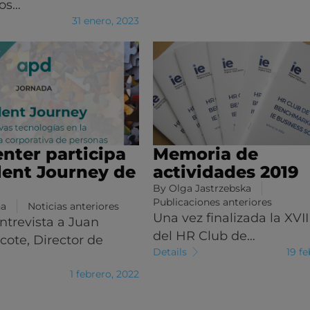
os…
31 enero, 2023
enter participa
Memoria de
alent Journey de
actividades 2019
By
Olga Jastrzebska
Publicaciones anteriores
na
Noticias anteriores
Una vez finalizada la XVII
entrevista a Juan
del HR Club de…
ote, Director de
Details
19 f
1 febrero, 2022