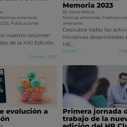
Memoria 2023
na
By
Elena Molina
Noticias anteriores
,
Noticias anteriores
,
Publicacion
 2025
,
Publicaciones
anteriores
Descubre todas las activ
os nuestro resumen
iniciativas desarrolladas 
des de la XXII Edición.
HR…
Details
9 fe
23 enero, 2025
de evolución a
Primera jornada 
ión
trabajo de la nue
edición del HR Cl
na