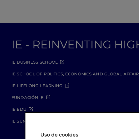
IE - REINVENTING HI
IE BUSINESS SCHOOL
IE SCHOOL OF POLITICS, ECONOMICS AND GLOBAL AFFAIR
IE LIFELONG LEARNING
FUNDACIÓN IE
IE EDU
IE SUMMER SCHOOL
Uso de cookies