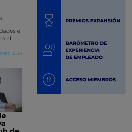
es
idades e
en el
brero, 2024
de
va
ub de