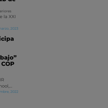
eriores
 la XXI
marzo, 2023
icipa
abajo”
l COP
HR
hool,…
embre, 2022