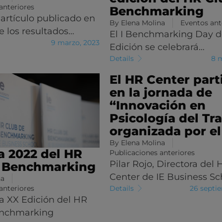
anteriores
Benchmarking
 artículo publicado en
By
Elena Molina
Eventos ant
 los resultados…
El I Benchmarking Day de
9 marzo, 2023
Edición se celebrará…
Details
8 
El HR Center part
en la jornada de
“Innovación en
Psicología del Tr
organizada por e
By
Elena Molina
 2022 del HR
Publicaciones anteriores
Pilar Rojo, Directora del 
e Benchmarking
Center de IE Business Sc
na
anteriores
Details
26 septi
a XX Edición del HR
enchmarking