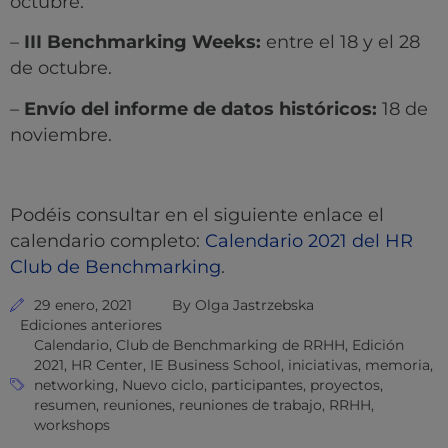
octubre.
–
III Benchmarking Weeks:
entre el 18 y el 28
de octubre.
–
Envío del informe de datos históricos:
18 de
noviembre.
Podéis consultar en el siguiente enlace el
calendario completo:
Calendario 2021 del HR
Club de Benchmarking
.
29 enero, 2021
By
Olga Jastrzebska
Ediciones anteriores
Calendario
,
Club de Benchmarking de RRHH
,
Edición
2021
,
HR Center
,
IE Business School
,
iniciativas
,
memoria
,
networking
,
Nuevo ciclo
,
participantes
,
proyectos
,
resumen
,
reuniones
,
reuniones de trabajo
,
RRHH
,
workshops