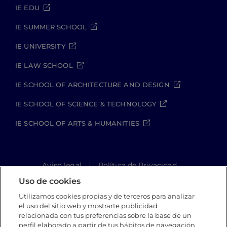
IE EDU
IE SUMMER SCHOOL
IE UNIVERSITY
IE LAW SCHOOL
IE SCHOOL OF ARCHITECTURE AND DESIGN
IE SCHOOL OF SCIENCE & TECHNOLOGY
IE SCHOOL OF ARTS & HUMANITIES
Aviso legal
Política de Privacidad
Política de Cookies
Política de seguridad
Uso de cookies
Student Academic Standards
Utilizamos cookies propias y de terceros para analizar
Canal Compliance
Site Map
el uso del sitio web y mostrarte publicidad
relacionada con tus preferencias sobre la base de un
perfil elaborado a partir de tus hábitos de navegación