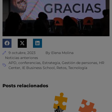
9 octubre, 2023
By
Elena Molina
Noticias anteriores
APD
,
conferencias
,
Estrategia
,
Gestión de personas
,
HR
Center
,
IE Business School
,
Retos
,
Tecnología
Posts relacionados