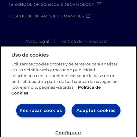
IE SCHOOL OF SCIENCE & TECHNOLOGY
IE SCHOOL OF ARTS & HUMANITIES
Aviso legal
Política de Privacidad
Política de Cookies
Política de seguridad
Uso de cookies
Student Academic Standards
Canal Compliance
Site Map
Utilizamos cookies propias y de terceros para analizar
el uso del sitio web y mostrarte publicidad
relacionada con tus preferencias sobre la base de un
perfil elaborado a partir de tus hábitos de navegación
IE University 2026
(por ejemplo, páginas visitadas).
Política de
Cookies
Rechazar cookies
Aceptar cookies
Configurar