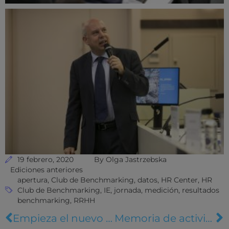
19 febrero, 2020
By
Olga Jastrzebska
Ediciones anteriores
apertura
,
Club de Benchmarking
,
datos
,
HR Center
,
HR
Club de Benchmarking
,
IE
,
jornada
,
medición
,
resultados
benchmarking
,
RRHH
Empieza el nuevo ciclo del HR Club de Benchmarking
Memoria de actividades 2019