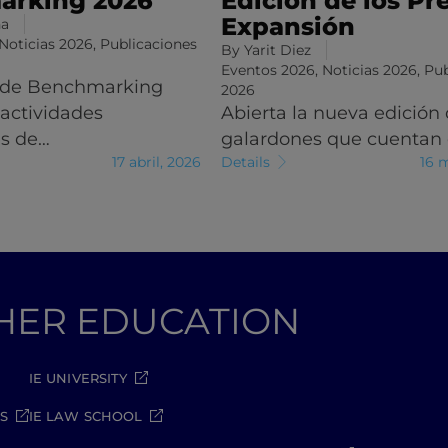
arking 2026
Edición de los Pr
Expansión
na
Noticias 2026
,
Publicaciones
By
Yarit Diez
Eventos 2026
,
Noticias 2026
,
Pub
 de Benchmarking
2026
 actividades
Abierta la nueva edición 
es de…
galardones que cuentan
17 abril, 2026
Details
16 
GHER EDUCATION
IE UNIVERSITY
S
IE LAW SCHOOL