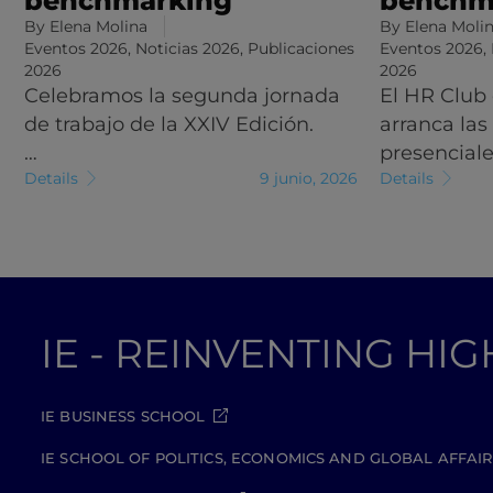
benchmarking
benchm
By
Elena Molina
By
Elena Moli
Eventos 2026
,
Noticias 2026
,
Publicaciones
Eventos 2026
,
2026
2026
Celebramos la segunda jornada
El HR Club
de trabajo de la XXIV Edición.
arranca las
…
presencial
Details
9 junio, 2026
Details
IE - REINVENTING HI
IE BUSINESS SCHOOL
IE SCHOOL OF POLITICS, ECONOMICS AND GLOBAL AFFAIR