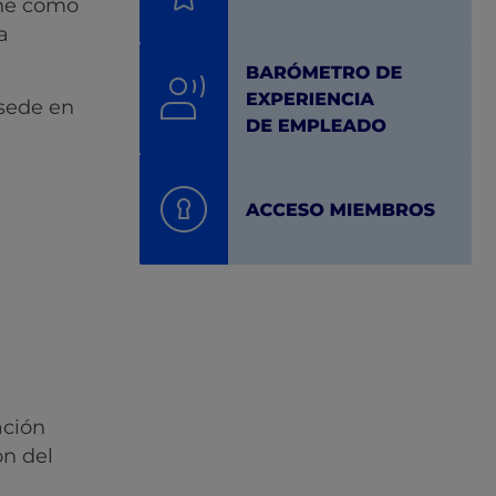
ene como
a
 sede en
e
ación
ón del