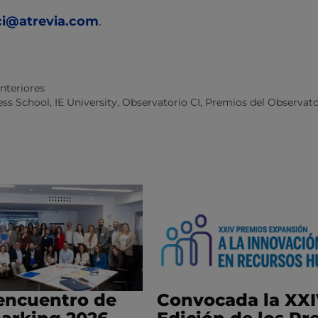
ci@atrevia.com
.
anteriores
ess School
,
IE University
,
Observatorio CI
,
Premios del Observato
encuentro de
Convocada la XX