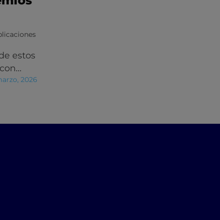
emios
licaciones
de estos
 con…
marzo, 2026