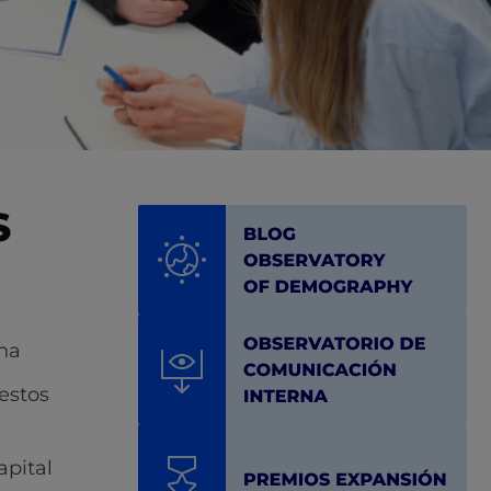
S
rna
estos
apital