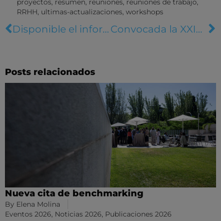
proyectos
,
resumen
,
reuniones
,
reuniones de trabajo
,
RRHH
,
ultimas-actualizaciones
,
workshops
Disponible el informe de los Premios Expansión 2025
Convocada la XXIV Edición de los Premios Expansión
Posts relacionados
Nueva cita de benchmarking
By
Elena Molina
Eventos 2026
,
Noticias 2026
,
Publicaciones 2026