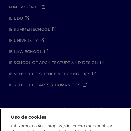
FUNDACIÓN IE
IE EDU
IE SUMMER SCHOOL
IE UNIVERSITY
IE LAW SCHOOL
IE SCHOOL OF ARCHITECTURE AND DESIGN
IE SCHOOL OF SCIENCE & TECHNOLOGY
IE SCHOOL OF ARTS & HUMANITIES
Aviso legal
Política de Privacidad
Política de Cookies
Política de seguridad
Uso de cookies
Student Academic Standards
Utilizamos cookies propias y de terceros para analizar
Canal Compliance
Site Map