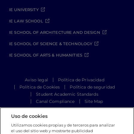
IE UNIVERSITY
IE LAW SCHOOL
IE SCHOOL OF ARCHITECTURE AND DESIGN
IE SCHOOL OF SCIENCE & TECHNOLOGY
IE SCHOOL OF ARTS & HUMANITIES
Aviso legal
Política de Privacidad
Política de Cookies
Política de seguridad
Student Academic Standards
Canal Compliance
Site Map
Uso de cookies
IE University 2026
Utilizamos cookies propias y de terceros para analizar
el uso del sitio web y mostrarte publicidad