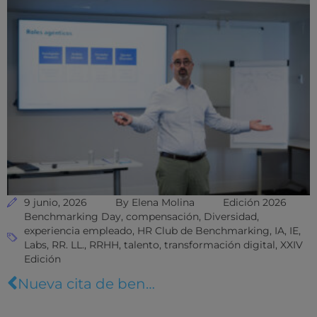
9 junio, 2026
By
Elena Molina
Edición 2026
Benchmarking Day
,
compensación
,
Diversidad
,
experiencia empleado
,
HR Club de Benchmarking
,
IA
,
IE
,
Labs
,
RR. LL.
,
RRHH
,
talento
,
transformación digital
,
XXIV
Edición
Nueva cita de benchmarking